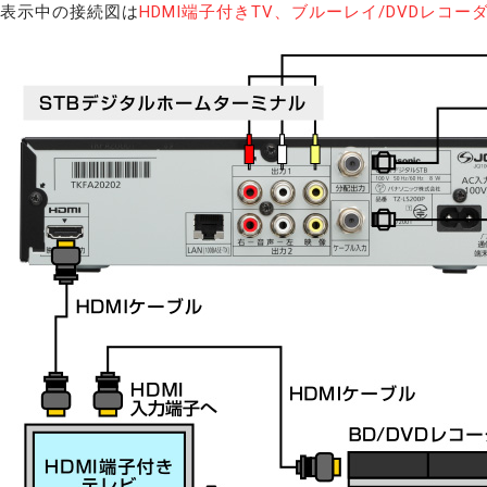
表示中の接続図は
HDMI端子付きTV、
ブルーレイ/DVDレコー