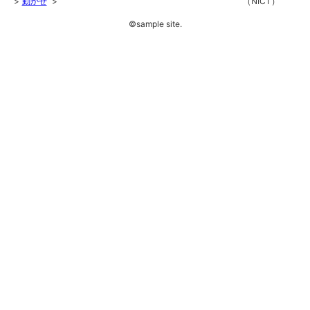
動かせ
（NICT）
©sample site.