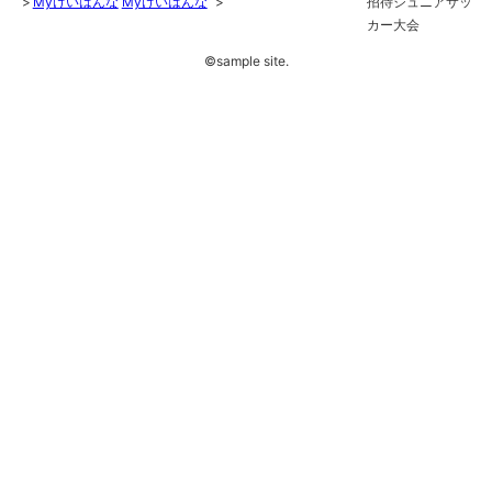
Myけいはんな
Myけいはんな
招待ジュニアサッ
カー大会
©sample site.