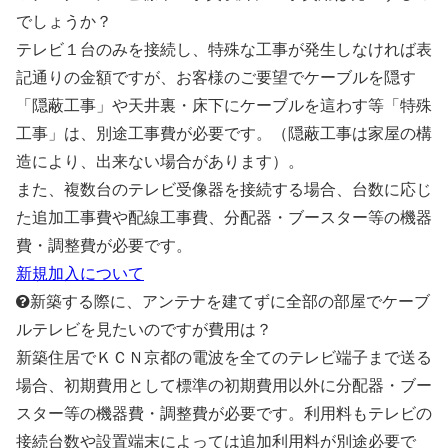
でしょうか？
テレビ１台のみを接続し、特殊な工事が発生しなければ表
記通りの金額ですが、お客様のご要望でケーブルを隠す
「隠蔽工事」や天井裏・床下にケーブルを這わす等「特殊
工事」は、別途工事費が必要です。（隠蔽工事は家屋の構
造により、出来ない場合があります）。
また、複数台のテレビ受像器を接続する場合、台数に応じ
た追加工事費や配線工事費、分配器・ブースター等の機器
費・調整費が必要です。
新規加入について
新築する際に、アンテナを建てずに全部の部屋でケーブ
ルテレビを見たいのですが費用は？
新築住居でＫＣＮ京都の電波を全てのテレビ端子まで送る
場合、初期費用として標準の初期費用以外に分配器・ブー
スター等の機器費・調整費が必要です。利用料もテレビの
接続台数や設置端末によっては追加利用料が別途必要で