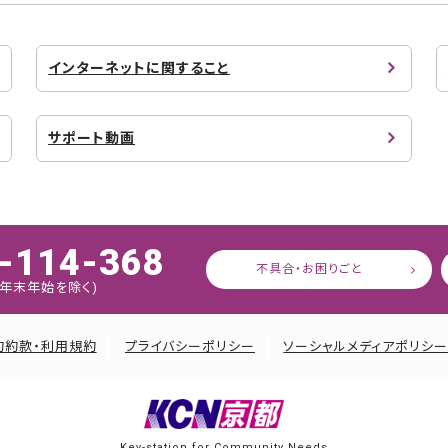
インターネットに関すること
サポート動画
-114-368
不具合・お困りごと
:45 年末年始を除く)
約約款・利用規約
プライバシーポリシー
ソーシャルメディアポリシ
Key-station for Community Needs