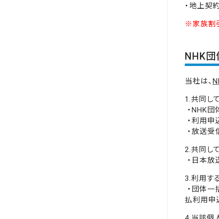
・地上契
※家族割
NHK
当社は、
1.共同
・NHK
・利用申
・放送受
2.共同
・日本放
3.利用
・団体一
払利用申
4.当該