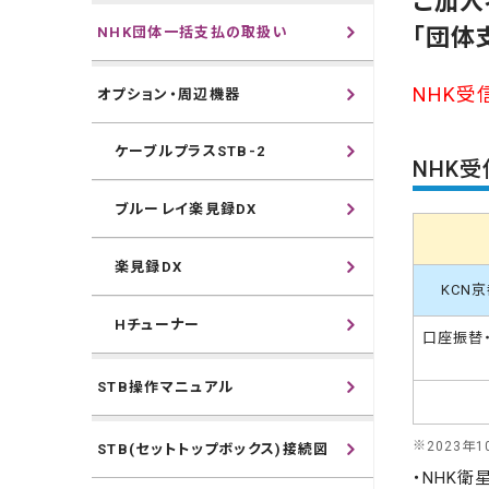
ご加入
「団体
NHK団体一括支払の取扱い
NHK受
オプション・周辺機器
ケーブルプラスSTB-2
NHK
ブルーレイ楽見録DX
楽見録DX
KCN
Hチューナー
口座振替
STB操作マニュアル
2023年
STB(セットトップボックス)接続図
・NHK衛