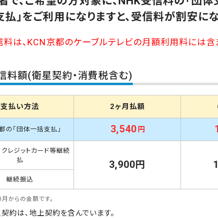
者で、ご希望の方対象に、NHK受信料の「団体
支払」をご利用になりますと、受信料が割安にな
信料は、KCN京都のケーブルテレビの月額利用料には含
受信料額(衛星契約・消費税含む)
支払い方法
2ヶ月
払額
3,540
円
京都の
「団体一括支払」
・クレジットカード等継続
払
3,900円
継続振込
10月からの金額です。
星契約は、地上契約を含んでいます。