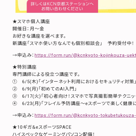
★スマホ個人講座
開催日：月～金
お好きな講座を選べます。
新講座「スマホ使い方なんでも個別相談会」 予約受付中！
→申込み：
https://form.run/@kcnkyoto-kojinkouza-uek
★特別講座
専門講師による役立つ講座です。
① 6/5(木)「インターネット利用におけるセキュリティ対策
② 6/9(月)「初めてのAI入門」
③ 6/17(火)「初心者向け！スマホで写真撮影簡単テクニック♪(i
④ 6/23(月)「フレイル予防講座～eスポーツで楽しく健康
→申込み：
https://form.run/@kcnkyoto-tokubetukouza
★10ギガ＆eスポーツSPACE
ハイスペックなゲーミングパソコン配備！