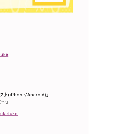
tuke
」
Phone/Android)」
に～」
-uketuke