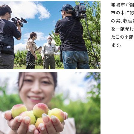
城陽市が誕
市の木に認
の実、収穫
を一献傾け
たこの季節
ます。