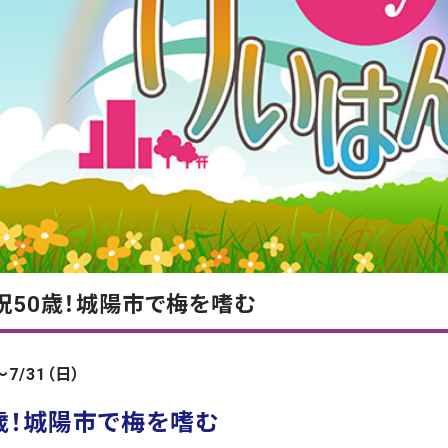
祝50歳！城陽市で梅を嗜む
～7/31（日）
歳！城陽市で梅を嗜む