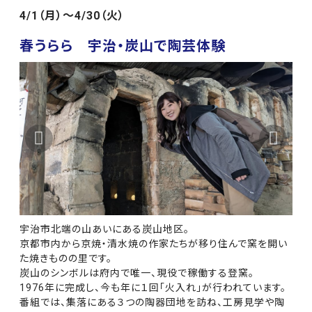
4/1（月）～4/30（火）
春うらら 宇治・炭山で陶芸体験
宇治市北端の山あいにある炭山地区。
京都市内から京焼・清水焼の作家たちが移り住んで窯を開い
た焼きものの里です。
炭山のシンボルは府内で唯一、現役で稼働する登窯。
1976年に完成し、今も年に１回「火入れ」が行われています。
番組では、集落にある３つの陶器団地を訪ね、工房見学や陶