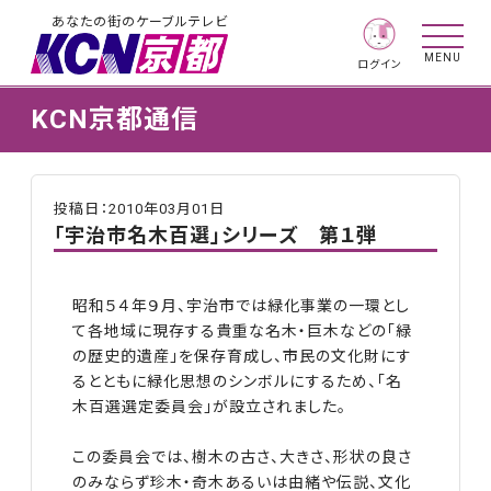
あなたの街のケーブルテレビ
MENU
ログイン
KCN京都通信
投稿日：2010年03月01日
「宇治市名木百選」シリーズ 第１弾
昭和５４年９月、宇治市では緑化事業の一環とし
て各地域に現存する貴重な名木・巨木などの「緑
の歴史的遺産」を保存育成し、市民の文化財にす
るとともに緑化思想のシンボルにするため、「名
木百選選定委員会」が設立されました。
この委員会では、樹木の古さ、大きさ、形状の良さ
のみならず珍木・奇木あるいは由緒や伝説、文化