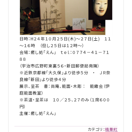
日時：H２４年１０月２５日(木)～２７日(土) １１
～１６時 （但し２５日は１２時～）
会場：癒し処「えん」 ｔｅｌ：０７７４－４１－７１
８８
（宇治市広野町東裏５６・新田郵便局南隣）
※近鉄京都線「大久保」より徒歩５分 ・ ＪＲ奈
良線「新田」より徒歩４分
展示、呈茶 書：尚庵、能面・木彫 ： 能繖会（伊
庭能面教室）
※茶道・呈茶は １０／２５、２７のみ（１席６００
円）
主催：癒し処「えん」
カテゴリ：
精華町