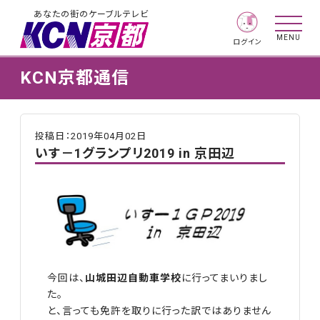
あなたの街のケーブルテレビ
MENU
ログイン
KCN京都通信
投稿日：2019年04月02日
いす－1グランプリ2019 in 京田辺
今回は、
山城田辺自動車学校
に行ってまいりまし
た。
と、言っても免許を取りに行った訳ではありません