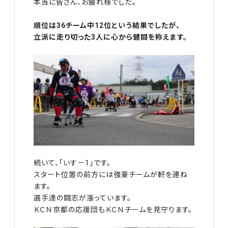
本当に皆さん、お疲れ様でした。
順位は36チーム中12位という結果でしたが、
立派に走り切った3人に心から健闘を称えます。
続いて、「いす－1」です。
スタート位置の前方には強豪チームが軒を連ね
ます。
選手達の闘志が漲っています。
ＫＣＮ京都の応援団もＫＣＮチームを見守ります。