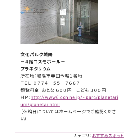
文化パルク城陽
－４階コスモホール－
プラネタリウム
所在地：城陽市寺田今堀１番地
ＴＥＬ：０７７４－５５－７６６７
観覧料金：おとな ６００円 こども ３００円
ＨＰ：
http://www6.ocn.ne.jp/~parc/planetari
um/planetar.html
（休館日についてはホームページでご確認くださ
い）
カテゴリ：
おすすめスポット