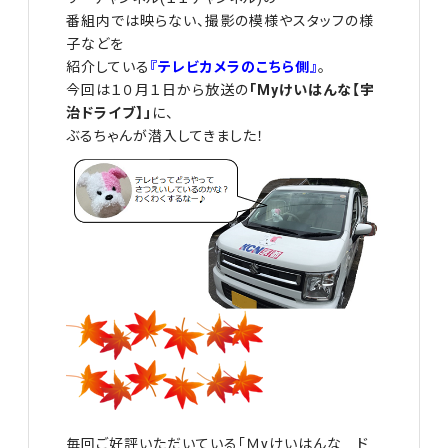
番組内では映らない、撮影の模様やスタッフの様
子などを
紹介している
『テレビカメラのこちら側』
。
今回は１０月１日から放送の
「Myけいはんな【宇
治ドライブ】」
に、
ぶるちゃんが潜入してきました！
毎回ご好評いただいている「Ｍyけいはんな ド