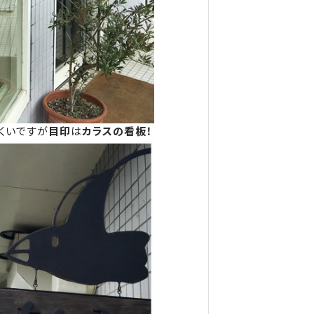
くいですが
目印
は
カラスの看板！