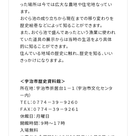
った場所は今では広大な農地や住宅地なってい
ます。
おぐら池の成り立ちから現在までの移り変わりを
歴史絵巻などによって知ることができます。
また、おぐら池で盛んであったという漁業に使われ
ていた道具の展示からは当時の生活をより具体
的に知ることができます。
住んでいる地域の歴史に触れ、歴史を知る、いい
きっかけになりますよ。
＜宇治市歴史資料館＞
所在地：宇治市折居台１－１（宇治市文化センタ
ー内）
ＴＥＬ：０７７４－３９－９２６０
ＦＡＸ：０７７４－３９－９２６１
休館日：月曜日
開館時間：９時～１７時
入場無料